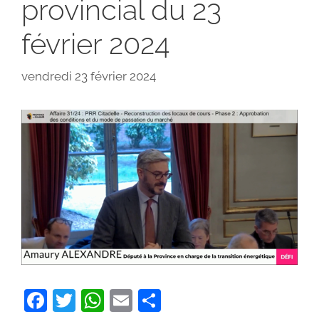
provincial du 23
février 2024
vendredi 23 février 2024
F
T
W
E
P