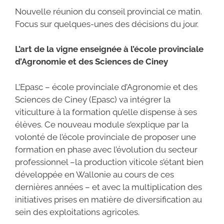
a
w
h
m
ar
Nouvelle réunion du conseil provincial ce matin.
c
itt
at
ai
ta
Focus sur quelques-unes des décisions du jour.
e
er
s
l
g
b
A
er
L’art de la vigne enseignée à l’école provinciale
d’Agronomie et des Sciences de Ciney
o
p
o
p
L’Epasc – école provinciale d’Agronomie et des
k
Sciences de Ciney (Epasc) va intégrer la
viticulture à la formation qu’elle dispense à ses
élèves. Ce nouveau module s’explique par la
volonté de l’école provinciale de proposer une
formation en phase avec l’évolution du secteur
professionnel –la production viticole s’étant bien
développée en Wallonie au cours de ces
dernières années – et avec la multiplication des
initiatives prises en matière de diversification au
sein des exploitations agricoles.