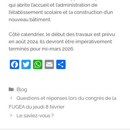
qui abrite l’accueil et l’administration de
l’établissement scolaire et la construction d’un
nouveau bâtiment.
Côté calendrier, le début des travaux est prévu
en août 2024. Ils devront être impérativement
terminés pour mi-mars 2026.
F
T
W
E
P
a
w
h
m
ar
c
itt
at
ai
ta
Catégories
Blog
e
er
s
l
g
Questions et réponses lors du congrès de la
b
A
er
FUGEA du jeudi 8 février
o
p
Le saviez-vous ?
o
p
k