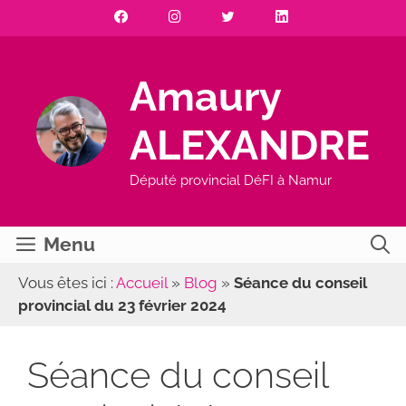
Aller
au
contenu
Amaury
ALEXANDRE
Député provincial DéFI à Namur
Menu
Vous êtes ici :
Accueil
»
Blog
»
Séance du conseil
provincial du 23 février 2024
Séance du conseil