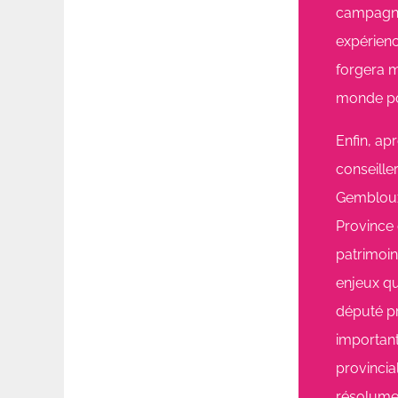
campagne
expérienc
forgera m
monde pol
Enfin, ap
conseille
Gembloux
Province 
patrimoin
enjeux qu
député pr
importan
provinci
résolumen