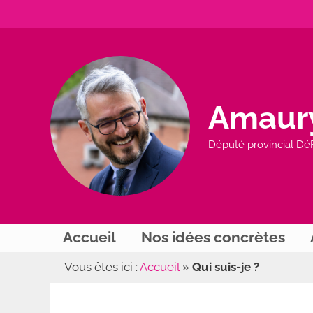
Aller
au
contenu
Amaur
Député provincial Dé
Accueil
Nos idées concrètes
Vous êtes ici :
Accueil
»
Qui suis-je ?