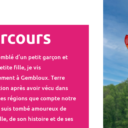
rcours
mblé d’un petit garçon et
tite fille, je vis
ement à Gembloux. Terre
ion après avoir vécu dans
les régions que compte notre
e suis tombé amoureux de
lle, de son histoire et de ses