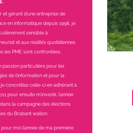
s.
 et gérant d’une entreprise de
ce en informatique depuis 1998, je
iculièrement sensible à
eneuriat et aux réalités quotidiennes
s les PME sont confrontées.
 passion particulière pour les
ies de l’information et pour la
, je concrétise celle-ci en adhérant à
011 pour ensuite m’investir, l’année
 dans la campagne des élections
les du Brabant wallon.
a pour moi l’année de ma première