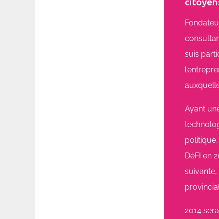
citoyen
Fondateur
consultan
suis part
l’entrepr
auxquelle
Ayant une
technolog
politique
DéFI en 2
suivante,
provincia
2014 ser