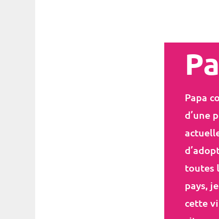
Pa
Papa co
d’une pe
actuell
d’adopt
toutes 
pays, j
cette vi