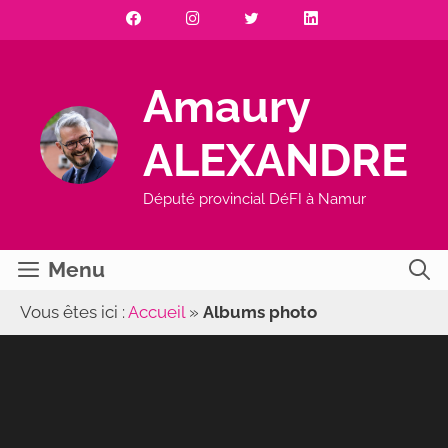
Aller
au
contenu
Amaury
ALEXANDRE
Député provincial DéFI à Namur
Menu
Vous êtes ici :
Accueil
»
Albums photo
Albums