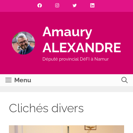
Aller
au
contenu
Amaury
ALEXANDRE
Député provincial DéFI à Namur
Menu
Clichés divers