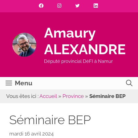
Aller
au
contenu
Amaury
ALEXANDRE
Député provincial DéFI à Namur
Menu
Vous êtes ici :
Accueil
»
Province
»
Séminaire BEP
Séminaire BEP
mardi 16 avril 2024