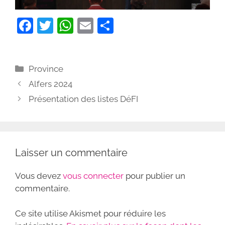
F
T
W
E
P
a
w
h
m
ar
c
itt
at
ai
ta
Catégories
Province
e
er
s
l
g
Alfers 2024
b
A
er
Présentation des listes DéFI
o
p
o
p
k
Laisser un commentaire
Vous devez
vous connecter
pour publier un
commentaire.
Ce site utilise Akismet pour réduire les