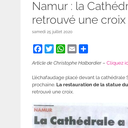
Namur : la Cathédr
retrouvé une croix 
samedi 25 juillet 2020
F
T
W
E
P
a
w
h
m
ar
Article de Christophe Halbardier
–
Cliquez ic
c
itt
at
ai
ta
e
er
s
l
g
L’échafaudage placé devant la cathédrale S
b
A
er
prochaine.
La restauration de la statue du
retrouvé une croix.
o
p
o
p
k