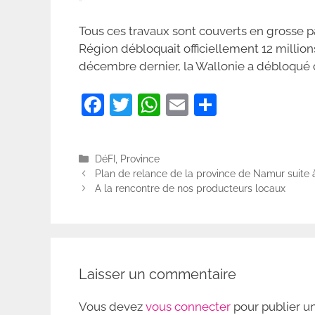
Tous ces travaux sont couverts en grosse p
Région débloquait officiellement 12 millions
décembre dernier, la Wallonie a débloqué of
F
T
W
E
P
a
w
h
m
ar
c
itt
at
ai
ta
Catégories
DéFI
,
Province
e
er
s
l
g
Plan de relance de la province de Namur suite à
b
A
er
A la rencontre de nos producteurs locaux
o
p
o
p
k
Laisser un commentaire
Vous devez
vous connecter
pour publier u