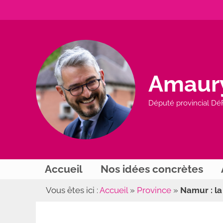
Aller
au
contenu
Amaur
Député provincial Dé
Accueil
Nos idées concrètes
Vous êtes ici :
Accueil
»
Province
»
Namur : la