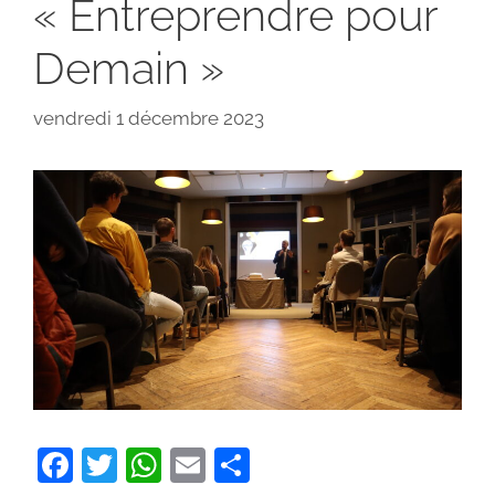
« Entreprendre pour
Demain »
vendredi 1 décembre 2023
F
T
W
E
P