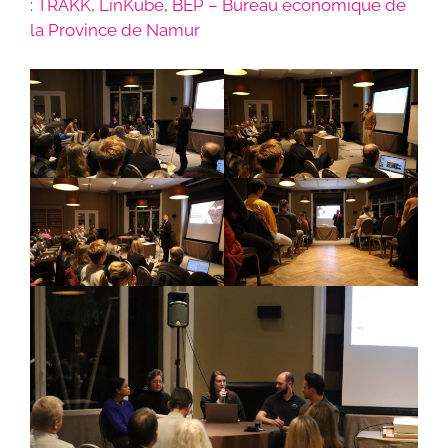
:
TRAKK
,
LinKube
,
BEP – Bureau économique de
la Province de Namur