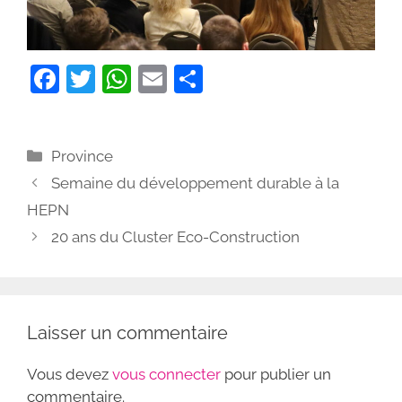
F
T
W
E
P
a
w
h
m
ar
c
itt
at
ai
ta
Catégories
Province
e
er
s
l
g
Semaine du développement durable à la
b
A
er
HEPN
o
p
20 ans du Cluster Eco-Construction
o
p
k
Laisser un commentaire
Vous devez
vous connecter
pour publier un
commentaire.