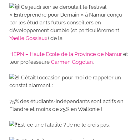
a
w
h
m
ar
Ce jeudi soir se déroulait le festival
c
itt
at
ai
ta
« Entreprendre pour Demain » à Namur conçu
e
er
s
l
g
par les étudiants futurs conseillers en
b
A
er
développement durable (et particulièrement
Yaelle Gossiaux
) de la
o
p
o
p
HEPN – Haute Ecole de la Province de Namur
et
k
leur professeure
Carmen Gogolan
.
C’était l’occasion pour moi de rappeler un
constat alarmant :
75% des étudiants-indépendants sont actifs en
Flandre et moins de 25% en Wallonie !
Est-ce une fatalité ? Je ne le crois pas.