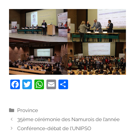
F
T
W
E
P
a
w
h
m
ar
c
itt
at
ai
ta
Catégories
Province
e
er
s
l
g
35ème cérémonie des Namurois de l’année
b
A
er
Conférence-débat de l’UNIPSO
o
p