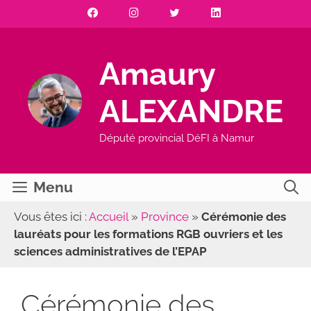
Aller
au
contenu
Amaury
ALEXANDRE
Député provincial DéFI à Namur
Menu
Vous êtes ici :
Accueil
»
Province
»
Cérémonie des
lauréats pour les formations RGB ouvriers et les
sciences administratives de l’EPAP
Cérémonie des