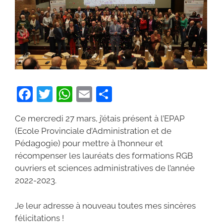
F
T
W
E
P
a
w
h
m
ar
Ce mercredi 27 mars, j’étais présent à l’EPAP
c
itt
at
ai
ta
(Ecole Provinciale d’Administration et de
e
er
s
l
g
Pédagogie) pour mettre à l’honneur et
b
A
er
récompenser les lauréats des formations RGB
ouvriers et sciences administratives de l’année
o
p
2022-2023.
o
p
k
Je leur adresse à nouveau toutes mes sincères
félicitations !