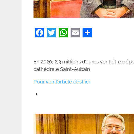
F
T
W
E
P
a
w
h
m
ar
c
itt
at
ai
ta
e
er
s
l
g
En 2020, 2,3 millions d’euros vont être dépe
b
A
er
cathédrale Saint-Aubain
o
p
Pour voir l’article c’est ici
o
p
k