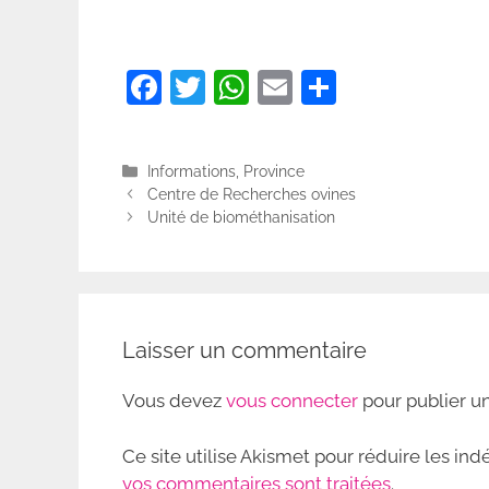
F
T
W
E
P
a
w
h
m
ar
c
itt
at
ai
ta
Catégories
Informations
,
Province
e
er
s
l
g
Centre de Recherches ovines
b
A
er
Unité de biométhanisation
o
p
o
p
k
Laisser un commentaire
Vous devez
vous connecter
pour publier u
Ce site utilise Akismet pour réduire les ind
vos commentaires sont traitées
.