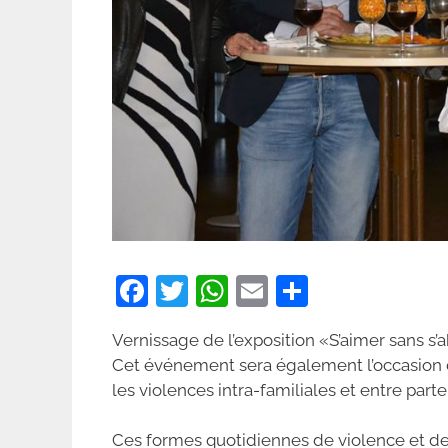
F
T
W
E
P
a
w
h
m
ar
Vernissage de l’exposition «S’aimer sans s
c
itt
at
ai
ta
Cet événement sera également l’occasion de
e
er
s
l
g
les violences intra-familiales et entre parte
b
A
er
Ces formes quotidiennes de violence et de 