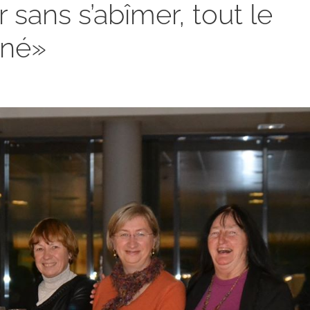
 sans s’abîmer, tout le
rné»