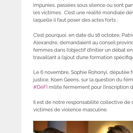
o
p
impunies, passées sous silence ou sont pa
o
p
les victimes. C’est une réalité mondiale d
k
laquelle il faut poser des actes forts :
C’est pourquoi, en date du 18 octobre, Patr
Alexandre, demandaient au conseil provinci
femmes dans l’objectif d’initier un débat 
travaillant à l’ajout d’une formation spécifi
Le 6 novembre, Sophie Rohonyi, députée fédé
justice, Koen Geens, sur la question du fém
#DéFI
milite fermement pour l’inscription 
Il est de notre responsabilité collective d
victimes de violence masculine.