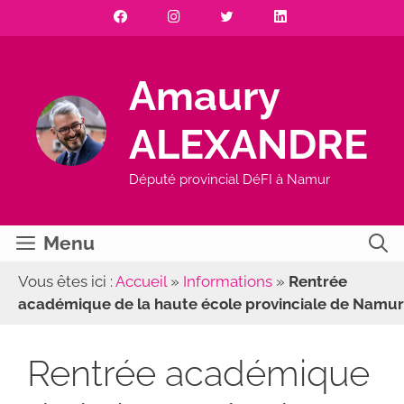
Aller
au
contenu
Amaury
ALEXANDRE
Député provincial DéFI à Namur
Menu
Vous êtes ici :
Accueil
»
Informations
»
Rentrée
académique de la haute école provinciale de Namur
Rentrée académique