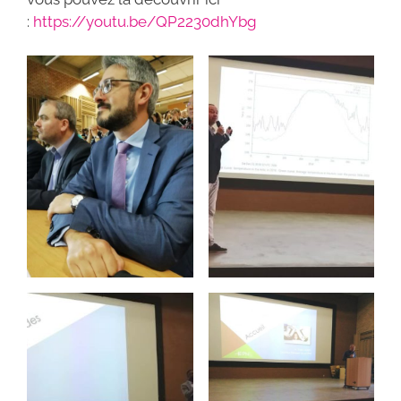
:
https://youtu.be/QP2230dhYbg