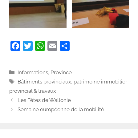
F
T
W
E
P
a
w
h
m
ar
c
itt
at
ai
ta
Catégories
Informations
,
Province
e
er
s
l
g
Étiquettes
Bâtiments provinciaux, patrimoine immobilier
b
A
er
provincial & travaux
o
p
Les Fêtes de Wallonie
o
p
Semaine européenne de la mobilité
k