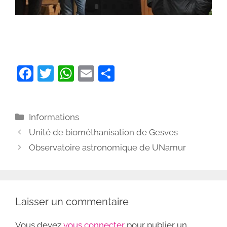
F
T
W
E
P
a
w
h
m
ar
c
itt
at
ai
ta
Catégories
Informations
e
er
s
l
g
Unité de biométhanisation de Gesves
b
A
er
Observatoire astronomique de UNamur
o
p
o
p
k
Laisser un commentaire
Vous devez
vous connecter
pour publier un