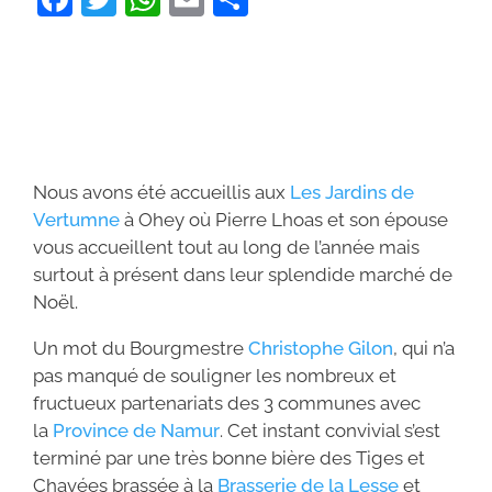
a
w
h
m
ar
c
itt
at
ai
ta
e
er
s
l
g
b
A
er
o
p
Nous avons été accueillis aux
Les Jardins de
o
p
Vertumne
à Ohey où Pierre Lhoas et son épouse
k
vous accueillent tout au long de l’année mais
surtout à présent dans leur splendide marché de
Noël.
Un mot du Bourgmestre
Christophe Gilon
, qui n’a
pas manqué de souligner les nombreux et
fructueux partenariats des 3 communes avec
la
Province de Namur
. Cet instant convivial s’est
terminé par une très bonne bière des Tiges et
Chavées brassée à la
Brasserie de la Lesse
et