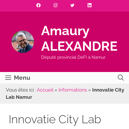
Aller
au
contenu
Amaury
ALEXANDRE
Député provincial DéFI à Namur
Menu
Vous êtes ici :
Accueil
»
Informations
»
Innovatie City
Lab Namur
Innovatie City Lab