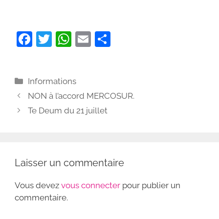
F
T
W
E
P
a
w
h
m
ar
c
itt
at
ai
ta
Catégories
Informations
e
er
s
l
g
NON à l’accord MERCOSUR.
b
A
er
Te Deum du 21 juillet
o
p
o
p
k
Laisser un commentaire
Vous devez
vous connecter
pour publier un
commentaire.