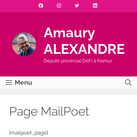
Aller
au
contenu
Amaury
ALEXANDRE
Député provincial DéFI à Namur
Menu
Page MailPoet
[mailpoet_page]